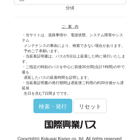
分頃
ご 案 内
・当サイトは、道路事情や、電波状態、システム障害やシス
テム
メンテナンスの事由により、検索できない場合があります。
予めご了承願います。
・当延着証明書は、バスが5分以上延着した時に発行いたしま
す。
・ご指定の時刻のバスを中心に前後30分間(合計1時間)の中で
最も
遅延したバスの延着時間を証明します。
・当延着証明書の発行期間は遅延便ご利用の約30分後から遅
延発
生日を含む7日間までです。
検索・発行
リセット
Copyright© Kokusai Kogyo co.,ltd. All rights reserved.